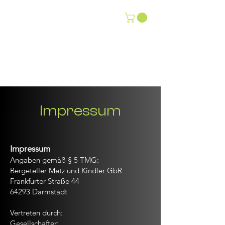
Impressum
Impressum
Angaben gemäß § 5 TMG:
Bergeteller Metz und Kindler GbR
Frankfurter Straße 44
64293 Darmstadt
Vertreten durch:
Gesellschafter: