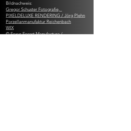
Bildnachweis:
Gregor Schuster Fotografie,
PIXELDELUXE RENDERING / Jörg Plehn
Porzellanmanufaktur Reichenbach
WIX
© Foxys Forest Manufacture /
shutterstock.com
TRUFFER AG
RUCKSTUHL
PEXELS / Susanne Jutzeler
PEXELS/M.Venter
Restaurant VIERECK
Marc Gilsdorf
​Euloge Malonga
Daniel Kern
Daniela Derungs
Rex Hohlbein Photography
ALAMY, Iris Kürschner
Nico Schärer