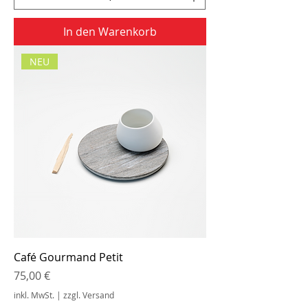
In den Warenkorb
NEU
Café Gourmand Petit
Preis
75,00 €
inkl. MwSt.
|
zzgl. Versand