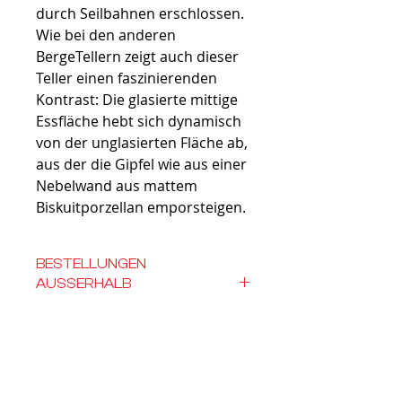
durch Seilbahnen erschlossen.
Wie bei den anderen
BergeTellern zeigt auch dieser
Teller einen faszinierenden
Kontrast: Die glasierte mittige
Essfläche hebt sich dynamisch
von der unglasierten Fläche ab,
aus der die Gipfel wie aus einer
Nebelwand aus mattem
Biskuitporzellan emporsteigen.
BESTELLUNGEN
AUSSERHALB
DEUTSCHLANDS
Bestellungen
außerhalb
BEZAHLUNG
Deutschlands bitte anfragen.
Bezahlung nur mit Überweisung